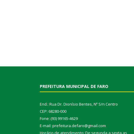
PREFEITURA MUNICIPAL DE FARO
End.: Rua Dr. Dionísio Bentes, Nº S/n Centro
CEP: 68280-000
Fone: (93) 99165-4629
E-mail: prefeitura.defaro@gmail.com
Horário de atendimento: De segunda a sexta as