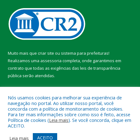
Muito mais que
criar site
ou
sistema para prefeituras
!
Realizamos uma
assessoria
completa, onde garantimos em
contrato que todas as exigências das
leis de transparência
pública
serão atendidas.
Conheça o
PNTP
e o
Radar da Transparência Pública
Nós usamos cookies para melhorar sua experiência de
navegação no portal. Ao utilizar nosso portal, você
concorda com a política de monitoramento de cookies.
Para ter mais informações sobre como isso é feito, acesse
Política de cookies (
Leia mais
). Se você concorda, clique em
Todos os direitos reservados a Prefeitura Municipal de Faro.
ACEITO.
Mapa do Site
Acessar Área Administrativa
ACEITO
Leia mais