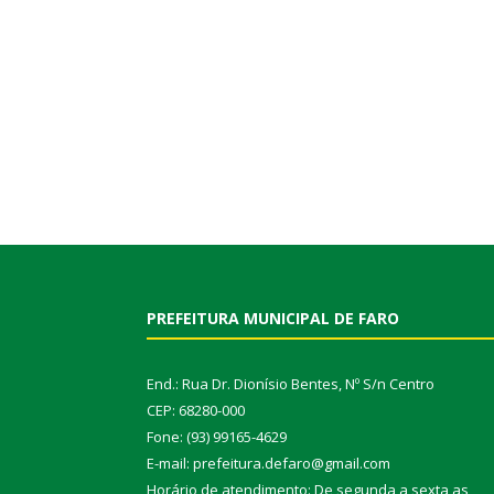
PREFEITURA MUNICIPAL DE FARO
End.: Rua Dr. Dionísio Bentes, Nº S/n Centro
CEP: 68280-000
Fone: (93) 99165-4629
E-mail: prefeitura.defaro@gmail.com
Horário de atendimento: De segunda a sexta as