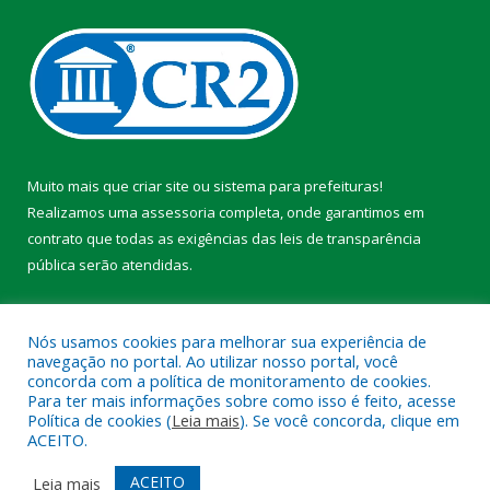
Muito mais que
criar site
ou
sistema para prefeituras
!
Realizamos uma
assessoria
completa, onde garantimos em
contrato que todas as exigências das
leis de transparência
pública
serão atendidas.
Conheça o
PNTP
e o
Radar da Transparência Pública
Nós usamos cookies para melhorar sua experiência de
navegação no portal. Ao utilizar nosso portal, você
concorda com a política de monitoramento de cookies.
Para ter mais informações sobre como isso é feito, acesse
Política de cookies (
Leia mais
). Se você concorda, clique em
Todos os direitos reservados a Prefeitura Municipal de Faro.
ACEITO.
Mapa do Site
Acessar Área Administrativa
ACEITO
Leia mais