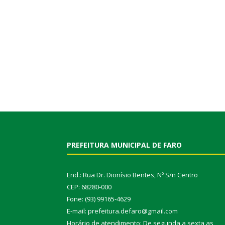
PREFEITURA MUNICIPAL DE FARO
End.: Rua Dr. Dionísio Bentes, Nº S/n Centro
CEP: 68280-000
Fone: (93) 99165-4629
E-mail: prefeitura.defaro@gmail.com
Horário de atendimento: De segunda a sexta as