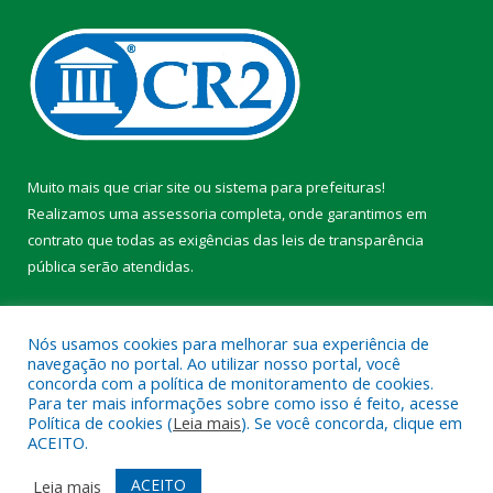
Muito mais que
criar site
ou
sistema para prefeituras
!
Realizamos uma
assessoria
completa, onde garantimos em
contrato que todas as exigências das
leis de transparência
pública
serão atendidas.
Conheça o
PNTP
e o
Radar da Transparência Pública
Nós usamos cookies para melhorar sua experiência de
navegação no portal. Ao utilizar nosso portal, você
concorda com a política de monitoramento de cookies.
Para ter mais informações sobre como isso é feito, acesse
Política de cookies (
Leia mais
). Se você concorda, clique em
Todos os direitos reservados a Prefeitura Municipal de Faro.
ACEITO.
Mapa do Site
Acessar Área Administrativa
ACEITO
Leia mais