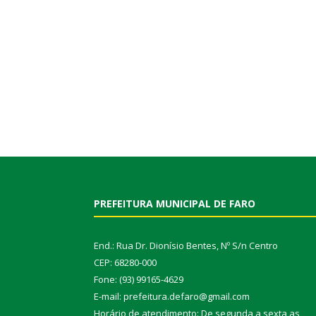
PREFEITURA MUNICIPAL DE FARO
End.: Rua Dr. Dionísio Bentes, Nº S/n Centro
CEP: 68280-000
Fone: (93) 99165-4629
E-mail: prefeitura.defaro@gmail.com
Horário de atendimento: De segunda a sexta as