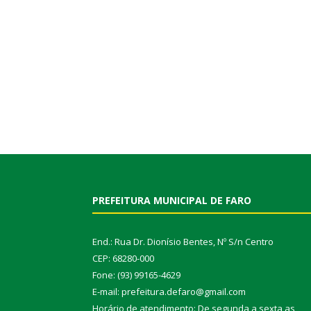
PREFEITURA MUNICIPAL DE FARO
End.: Rua Dr. Dionísio Bentes, Nº S/n Centro
CEP: 68280-000
Fone: (93) 99165-4629
E-mail: prefeitura.defaro@gmail.com
Horário de atendimento: De segunda a sexta as