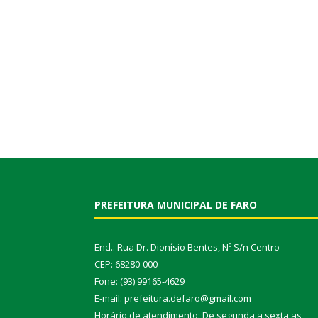
PREFEITURA MUNICIPAL DE FARO
End.: Rua Dr. Dionísio Bentes, Nº S/n Centro
CEP: 68280-000
Fone: (93) 99165-4629
E-mail: prefeitura.defaro@gmail.com
Horário de atendimento: De segunda a sexta as