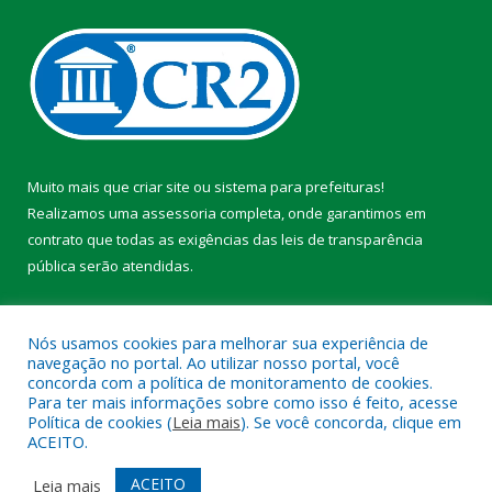
Muito mais que
criar site
ou
sistema para prefeituras
!
Realizamos uma
assessoria
completa, onde garantimos em
contrato que todas as exigências das
leis de transparência
pública
serão atendidas.
Conheça o
PNTP
e o
Radar da Transparência Pública
Nós usamos cookies para melhorar sua experiência de
navegação no portal. Ao utilizar nosso portal, você
concorda com a política de monitoramento de cookies.
Para ter mais informações sobre como isso é feito, acesse
Política de cookies (
Leia mais
). Se você concorda, clique em
Todos os direitos reservados a Prefeitura Municipal de Faro.
ACEITO.
Mapa do Site
Acessar Área Administrativa
ACEITO
Leia mais