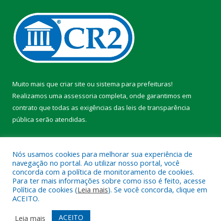
Muito mais que
criar site
ou
sistema para prefeituras
!
Realizamos uma
assessoria
completa, onde garantimos em
contrato que todas as exigências das
leis de transparência
pública
serão atendidas.
Conheça o
PNTP
e o
Radar da Transparência Pública
Nós usamos cookies para melhorar sua experiência de
navegação no portal. Ao utilizar nosso portal, você
concorda com a política de monitoramento de cookies.
Para ter mais informações sobre como isso é feito, acesse
Política de cookies (
Leia mais
). Se você concorda, clique em
Todos os direitos reservados a Prefeitura Municipal de Faro.
ACEITO.
Mapa do Site
Acessar Área Administrativa
ACEITO
Leia mais