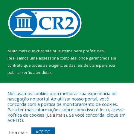
Muito mais que
criar site
ou
sistema para prefeituras
!
Realizamos uma
assessoria
completa, onde garantimos em
contrato que todas as exigências das
leis de transparência
pública
serão atendidas.
Conheça o
PNTP
e o
Radar da Transparência Pública
Nós usamos cookies para melhorar sua experiência de
navegação no portal. Ao utilizar nosso portal, você
concorda com a política de monitoramento de cookies.
Para ter mais informações sobre como isso é feito, acesse
Política de cookies (
Leia mais
). Se você concorda, clique em
Todos os direitos reservados a Prefeitura Municipal de Faro.
ACEITO.
Mapa do Site
Acessar Área Administrativa
ACEITO
Leia mais