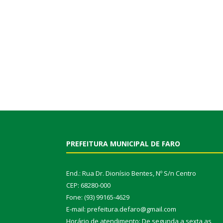
PREFEITURA MUNICIPAL DE FARO
End.: Rua Dr. Dionísio Bentes, Nº S/n Centro
CEP: 68280-000
Fone: (93) 99165-4629
E-mail: prefeitura.defaro@gmail.com
Horário de atendimento: De segunda a sexta as