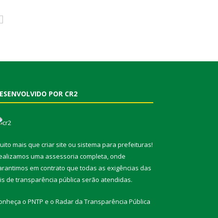
ESENVOLVIDO POR CR2
uito mais que
criar site
ou
sistema para prefeituras
!
ealizamos uma
assessoria
completa, onde
arantimos em contrato que todas as exigências das
eis de transparência pública
serão atendidas.
onheça o
PNTP
e o
Radar da Transparência Pública