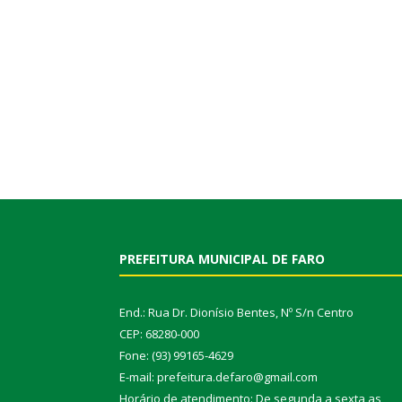
PREFEITURA MUNICIPAL DE FARO
End.: Rua Dr. Dionísio Bentes, Nº S/n Centro
CEP: 68280-000
Fone: (93) 99165-4629
E-mail: prefeitura.defaro@gmail.com
Horário de atendimento: De segunda a sexta as