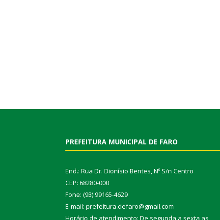
PREFEITURA MUNICIPAL DE FARO
End.: Rua Dr. Dionísio Bentes, Nº S/n Centro
CEP: 68280-000
Fone: (93) 99165-4629
E-mail: prefeitura.defaro@gmail.com
Horário de atendimento: De segunda a sexta as