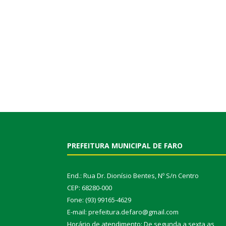
PREFEITURA MUNICIPAL DE FARO
End.: Rua Dr. Dionísio Bentes, Nº S/n Centro
CEP: 68280-000
Fone: (93) 99165-4629
E-mail: prefeitura.defaro@gmail.com
Horário de atendimento: De segunda a sexta as