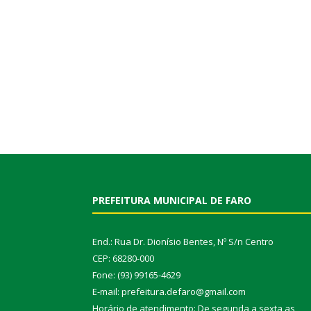
PREFEITURA MUNICIPAL DE FARO
End.: Rua Dr. Dionísio Bentes, Nº S/n Centro
CEP: 68280-000
Fone: (93) 99165-4629
E-mail: prefeitura.defaro@gmail.com
Horário de atendimento: De segunda a sexta as