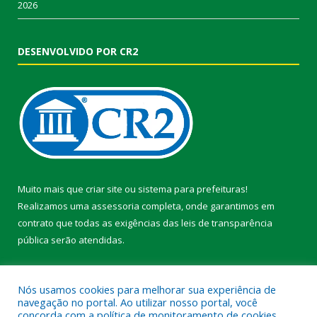
2026
DESENVOLVIDO POR CR2
Muito mais que
criar site
ou
sistema para prefeituras
!
Realizamos uma
assessoria
completa, onde garantimos em
contrato que todas as exigências das
leis de transparência
pública
serão atendidas.
Conheça o
PNTP
e o
Radar da Transparência Pública
Nós usamos cookies para melhorar sua experiência de
navegação no portal. Ao utilizar nosso portal, você
concorda com a política de monitoramento de cookies.