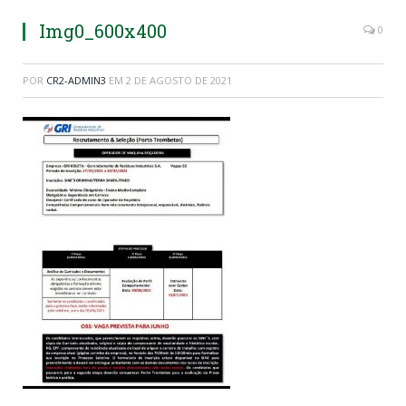
Img0_600x400
0
POR
CR2-ADMIN3
EM
2 DE AGOSTO DE 2021