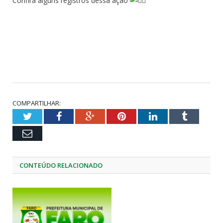
Confira alguns registros dessa ação
COMPARTILHAR:
Twitter
Facebook
Google+
Pinterest
LinkedIn
Tumblr
Email
CONTEÚDO RELACIONADO