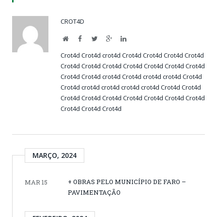
CROT4D
Website
Facebook
Twitter
Google+
LinkedIn
Crot4d
Crot4d
crot4d
Crot4d
Crot4d
Crot4d
Crot4d
Crot4d
Crot4d
Crot4d
Crot4d
Crot4d
Crot4d
Crot4d
Crot4d
Crot4d
crot4d
Crot4d
crot4d
crot4d
Crot4d
Crot4d
crot4d
crot4d
crot4d
crot4d
Crot4d
Crot4d
Crot4d
Crot4d
Crot4d
Crot4d
Crot4d
Crot4d
Crot4d
Crot4d
Crot4d
Crot4d
MARÇO, 2024
+ OBRAS PELO MUNICÍPIO DE FARO –
MAR 15
PAVIMENTAÇÃO