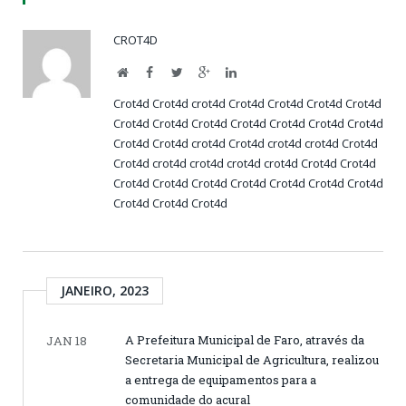
CROT4D
Website
Facebook
Twitter
Google+
LinkedIn
Crot4d
Crot4d
crot4d
Crot4d
Crot4d
Crot4d
Crot4d
Crot4d
Crot4d
Crot4d
Crot4d
Crot4d
Crot4d
Crot4d
Crot4d
Crot4d
crot4d
Crot4d
crot4d
crot4d
Crot4d
Crot4d
crot4d
crot4d
crot4d
crot4d
Crot4d
Crot4d
Crot4d
Crot4d
Crot4d
Crot4d
Crot4d
Crot4d
Crot4d
Crot4d
Crot4d
Crot4d
JANEIRO, 2023
A Prefeitura Municipal de Faro, através da
JAN 18
Secretaria Municipal de Agricultura, realizou
a entrega de equipamentos para a
comunidade do acural