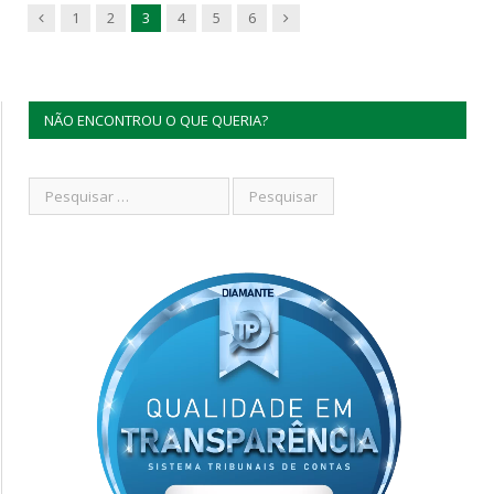
Previous
Next
1
2
3
4
5
6
NÃO ENCONTROU O QUE QUERIA?