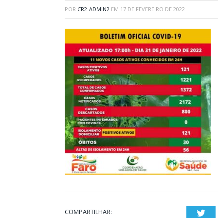
POR
CR2-ADMIN2
EM
17 DE FEVEREIRO DE 2022
COMPARTILHAR:
Twi