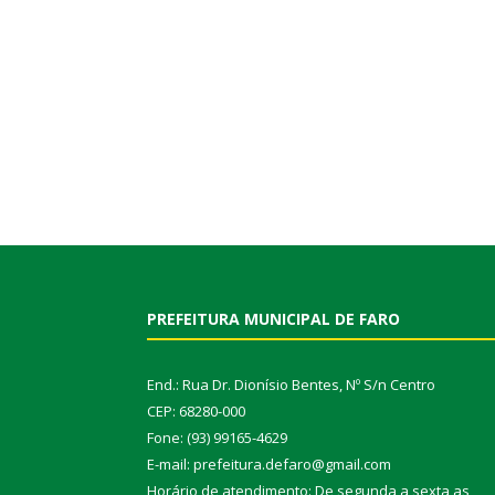
PREFEITURA MUNICIPAL DE FARO
End.: Rua Dr. Dionísio Bentes, Nº S/n Centro
CEP: 68280-000
Fone: (93) 99165-4629
E-mail: prefeitura.defaro@gmail.com
Horário de atendimento: De segunda a sexta as