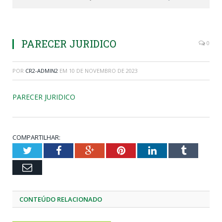
PARECER JURIDICO
0
POR
CR2-ADMIN2
EM
10 DE NOVEMBRO DE 2023
PARECER JURIDICO
COMPARTILHAR:
Twitter
Facebook
Google+
Pinterest
LinkedIn
Tumblr
Email
CONTEÚDO RELACIONADO