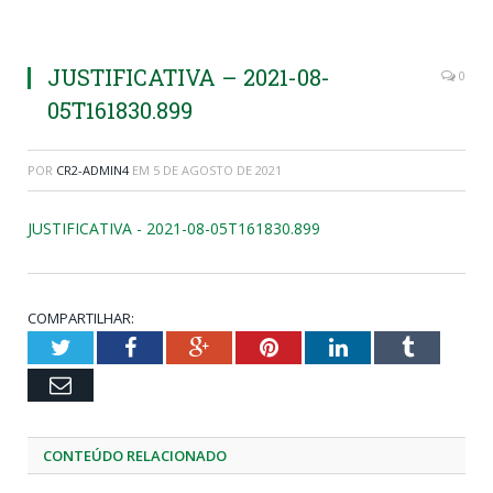
JUSTIFICATIVA – 2021-08-
0
05T161830.899
POR
CR2-ADMIN4
EM
5 DE AGOSTO DE 2021
JUSTIFICATIVA - 2021-08-05T161830.899
COMPARTILHAR:
Twitter
Facebook
Google+
Pinterest
LinkedIn
Tumblr
Email
CONTEÚDO RELACIONADO