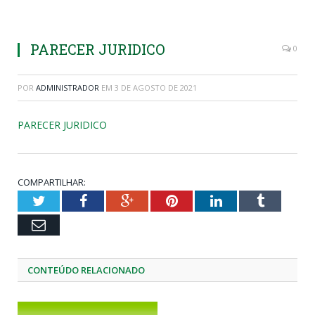
PARECER JURIDICO
0
POR
ADMINISTRADOR
EM
3 DE AGOSTO DE 2021
PARECER JURIDICO
COMPARTILHAR:
Twitter
Facebook
Google+
Pinterest
LinkedIn
Tumblr
Email
CONTEÚDO RELACIONADO