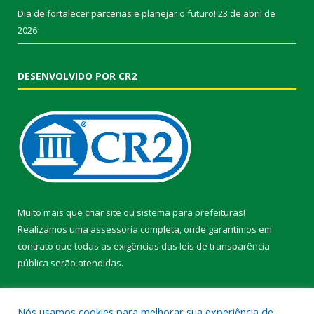
Dia de fortalecer parcerias e planejar o futuro!
23 de abril de
2026
DESENVOLVIDO POR CR2
Muito mais que
criar site
ou
sistema para prefeituras
!
Realizamos uma
assessoria
completa, onde garantimos em
contrato que todas as exigências das
leis de transparência
pública
serão atendidas.
Conheça o
PNTP
e o
Radar da Transparência Pública
Nós usamos cookies para melhorar sua experiência de