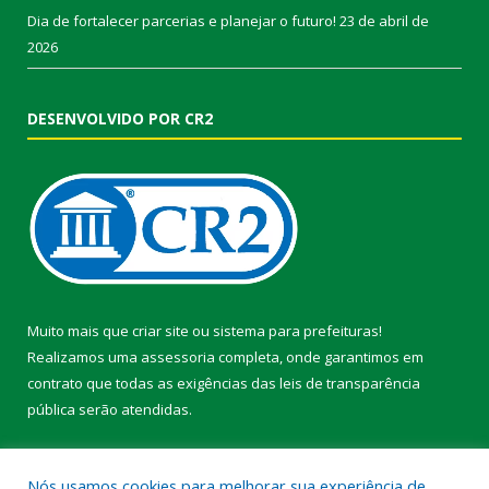
Dia de fortalecer parcerias e planejar o futuro!
23 de abril de
2026
DESENVOLVIDO POR CR2
Muito mais que
criar site
ou
sistema para prefeituras
!
Realizamos uma
assessoria
completa, onde garantimos em
contrato que todas as exigências das
leis de transparência
pública
serão atendidas.
Conheça o
PNTP
e o
Radar da Transparência Pública
Nós usamos cookies para melhorar sua experiência de