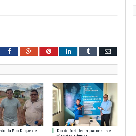
tter
Facebook
Google+
Pinterest
LinkedIn
Tumblr
Email
to da Rua Duque de
Dia de fortalecer parcerias e