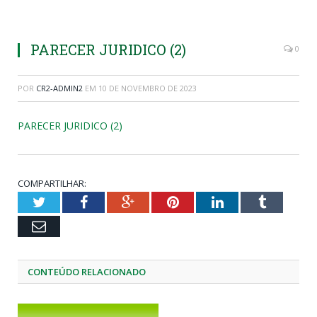
PARECER JURIDICO (2)
0
POR
CR2-ADMIN2
EM
10 DE NOVEMBRO DE 2023
PARECER JURIDICO (2)
COMPARTILHAR:
Twitter
Facebook
Google+
Pinterest
LinkedIn
Tumblr
Email
CONTEÚDO RELACIONADO