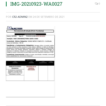
IMG-20210923-WA0027
0
POR
CR2-ADMIN2
EM
24 DE SETEMBRO DE 2021