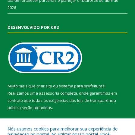
Dia de fortalecer parcerias e planejar o futuro!
23 de abril de
2026
DESENVOLVIDO POR CR2
Muito mais que
criar site
ou
sistema para prefeituras
!
Realizamos uma
assessoria
completa, onde garantimos em
contrato que todas as exigências das
leis de transparência
pública
serão atendidas.
Conheça o
PNTP
e o
Radar da Transparência Pública
Nós usamos cookies para melhorar sua experiência de
navegação no portal. Ao utilizar nosso portal, você