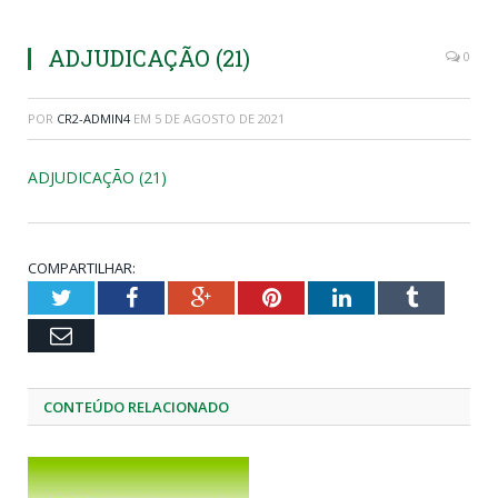
ADJUDICAÇÃO (21)
0
POR
CR2-ADMIN4
EM
5 DE AGOSTO DE 2021
ADJUDICAÇÃO (21)
COMPARTILHAR:
Twitter
Facebook
Google+
Pinterest
LinkedIn
Tumblr
Email
CONTEÚDO RELACIONADO