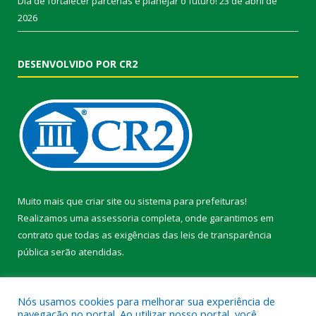
Dia de fortalecer parcerias e planejar o futuro!
23 de abril de
2026
DESENVOLVIDO POR CR2
Muito mais que
criar site
ou
sistema para prefeituras
!
Realizamos uma
assessoria
completa, onde garantimos em
contrato que todas as exigências das
leis de transparência
pública
serão atendidas.
Conheça o
PNTP
e o
Radar da Transparência Pública
Nós usamos cookies para melhorar sua experiência de
navegação no portal. Ao utilizar nosso portal, você