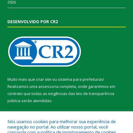
2026
DESENVOLVIDO POR CR2
Muito mais que
criar site
ou
sistema para prefeituras
!
Realizamos uma
assessoria
completa, onde garantimos em
contrato que todas as exigências das
leis de transparência
pública
serão atendidas.
Conheça o
PNTP
e o
Radar da Transparência Pública
Nós usamos cookies para melhorar sua experiência de
navegação no portal. Ao utilizar nosso portal, você
concorda com a política de monitoramento de cookies.