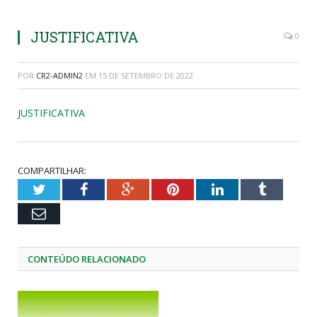
JUSTIFICATIVA
0
POR
CR2-ADMIN2
EM
15 DE SETEMBRO DE 2022
JUSTIFICATIVA
COMPARTILHAR:
Twitter
Facebook
Google+
Pinterest
LinkedIn
Tumblr
Email
CONTEÚDO RELACIONADO