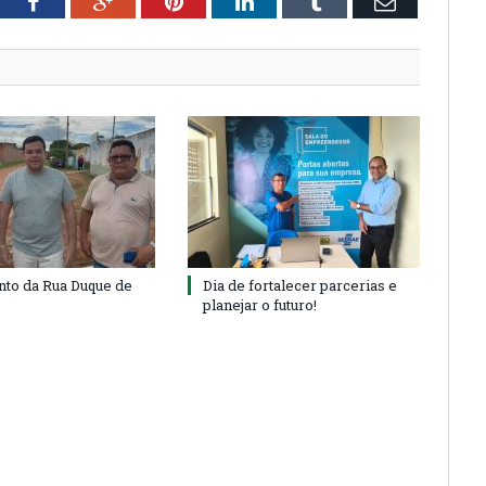
tter
Facebook
Google+
Pinterest
LinkedIn
Tumblr
Email
to da Rua Duque de
Dia de fortalecer parcerias e
planejar o futuro!