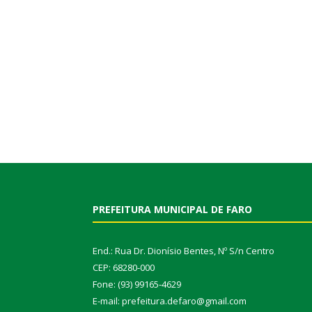
PREFEITURA MUNICIPAL DE FARO
End.: Rua Dr. Dionísio Bentes, Nº S/n Centro
CEP: 68280-000
Fone: (93) 99165-4629
E-mail: prefeitura.defaro@gmail.com