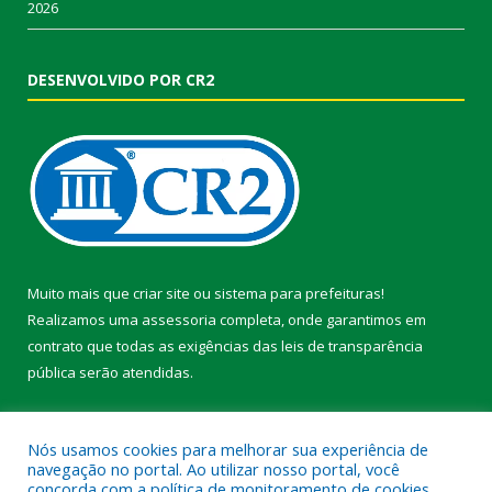
2026
DESENVOLVIDO POR CR2
Muito mais que
criar site
ou
sistema para prefeituras
!
Realizamos uma
assessoria
completa, onde garantimos em
contrato que todas as exigências das
leis de transparência
pública
serão atendidas.
Conheça o
PNTP
e o
Radar da Transparência Pública
Nós usamos cookies para melhorar sua experiência de
navegação no portal. Ao utilizar nosso portal, você
concorda com a política de monitoramento de cookies.