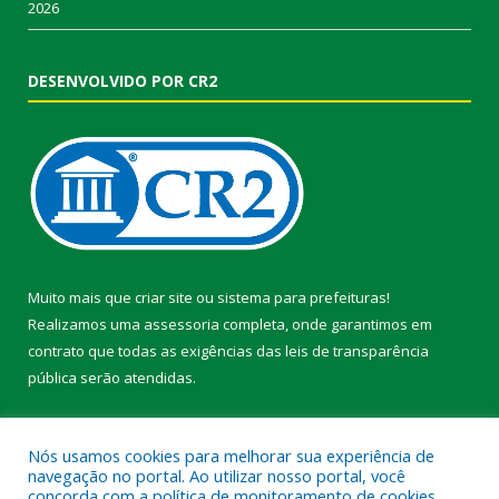
2026
DESENVOLVIDO POR CR2
Muito mais que
criar site
ou
sistema para prefeituras
!
Realizamos uma
assessoria
completa, onde garantimos em
contrato que todas as exigências das
leis de transparência
pública
serão atendidas.
Conheça o
PNTP
e o
Radar da Transparência Pública
Nós usamos cookies para melhorar sua experiência de
navegação no portal. Ao utilizar nosso portal, você
concorda com a política de monitoramento de cookies.