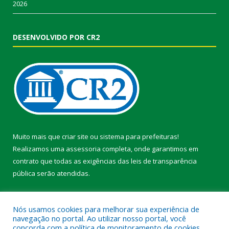
2026
DESENVOLVIDO POR CR2
Muito mais que
criar site
ou
sistema para prefeituras
!
Realizamos uma
assessoria
completa, onde garantimos em
contrato que todas as exigências das
leis de transparência
pública
serão atendidas.
Conheça o
PNTP
e o
Radar da Transparência Pública
Nós usamos cookies para melhorar sua experiência de
navegação no portal. Ao utilizar nosso portal, você
concorda com a política de monitoramento de cookies.