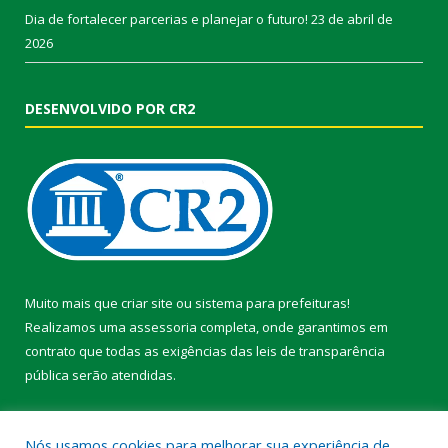
Dia de fortalecer parcerias e planejar o futuro!
23 de abril de
2026
DESENVOLVIDO POR CR2
Muito mais que
criar site
ou
sistema para prefeituras
!
Realizamos uma
assessoria
completa, onde garantimos em
contrato que todas as exigências das
leis de transparência
pública
serão atendidas.
Conheça o
PNTP
e o
Radar da Transparência Pública
Nós usamos cookies para melhorar sua experiência de