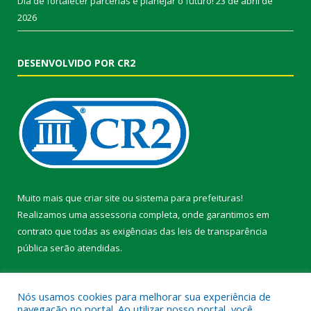
Dia de fortalecer parcerias e planejar o futuro!
23 de abril de
2026
DESENVOLVIDO POR CR2
Muito mais que
criar site
ou
sistema para prefeituras
!
Realizamos uma
assessoria
completa, onde garantimos em
contrato que todas as exigências das
leis de transparência
pública
serão atendidas.
Conheça o
PNTP
e o
Radar da Transparência Pública
Nós usamos cookies para melhorar sua experiência de
navegação no portal. Ao utilizar nosso portal, você