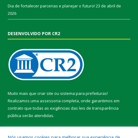
Dia de fortalecer parcerias e planejar o futuro!
23 de abril de
2026
DESENVOLVIDO POR CR2
Muito mais que
criar site
ou
sistema para prefeituras
!
Realizamos uma
assessoria
completa, onde garantimos em
contrato que todas as exigências das
leis de transparência
pública
serão atendidas.
Conheça o
PNTP
e o
Radar da Transparência Pública
Nós usamos cookies para melhorar sua experiência de