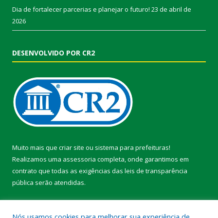
Dia de fortalecer parcerias e planejar o futuro!
23 de abril de
2026
DESENVOLVIDO POR CR2
Muito mais que
criar site
ou
sistema para prefeituras
!
Realizamos uma
assessoria
completa, onde garantimos em
contrato que todas as exigências das
leis de transparência
pública
serão atendidas.
Conheça o
PNTP
e o
Radar da Transparência Pública
Nós usamos cookies para melhorar sua experiência de