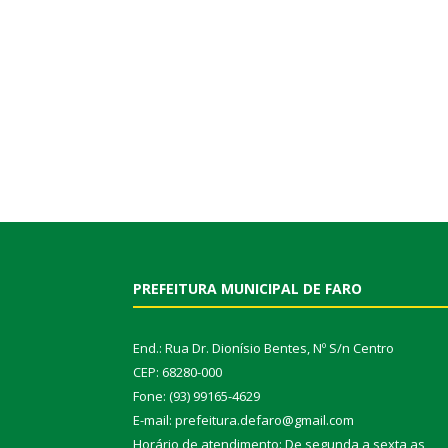
PREFEITURA MUNICIPAL DE FARO
End.: Rua Dr. Dionísio Bentes, Nº S/n Centro
CEP: 68280-000
Fone: (93) 99165-4629
E-mail: prefeitura.defaro@gmail.com
Horário de atendimento: De segunda a sexta as