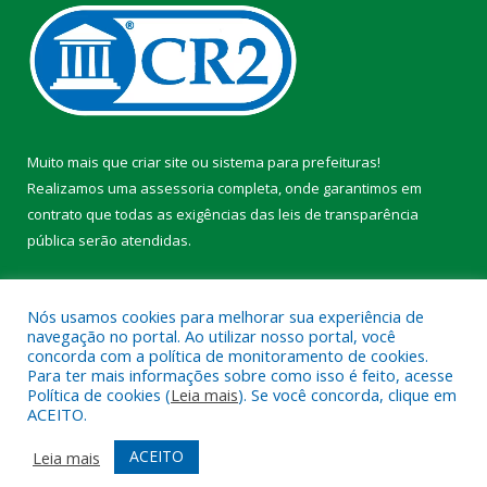
Muito mais que
criar site
ou
sistema para prefeituras
!
Realizamos uma
assessoria
completa, onde garantimos em
contrato que todas as exigências das
leis de transparência
pública
serão atendidas.
Conheça o
PNTP
e o
Radar da Transparência Pública
Nós usamos cookies para melhorar sua experiência de
navegação no portal. Ao utilizar nosso portal, você
concorda com a política de monitoramento de cookies.
Para ter mais informações sobre como isso é feito, acesse
Política de cookies (
Leia mais
). Se você concorda, clique em
Todos os direitos reservados a Prefeitura Municipal de Faro.
ACEITO.
Mapa do Site
Acessar Área Administrativa
ACEITO
Leia mais
Acessar Webmail