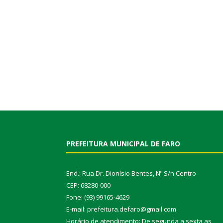
PREFEITURA MUNICIPAL DE FARO
End.: Rua Dr. Dionísio Bentes, Nº S/n Centro
CEP: 68280-000
Fone: (93) 99165-4629
E-mail: prefeitura.defaro@gmail.com
Horário de atendimento: De segunda a sexta as