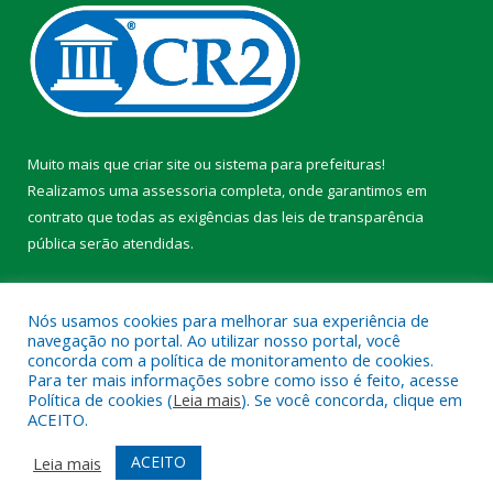
Muito mais que
criar site
ou
sistema para prefeituras
!
Realizamos uma
assessoria
completa, onde garantimos em
contrato que todas as exigências das
leis de transparência
pública
serão atendidas.
Conheça o
PNTP
e o
Radar da Transparência Pública
Nós usamos cookies para melhorar sua experiência de
navegação no portal. Ao utilizar nosso portal, você
concorda com a política de monitoramento de cookies.
Para ter mais informações sobre como isso é feito, acesse
Política de cookies (
Leia mais
). Se você concorda, clique em
Todos os direitos reservados a Prefeitura Municipal de Faro.
ACEITO.
Mapa do Site
Acessar Área Administrativa
ACEITO
Leia mais
Acessar Webmail