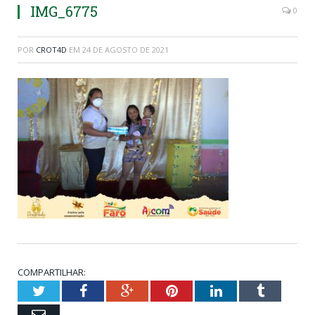
IMG_6775
0
POR
CROT4D
EM
24 DE AGOSTO DE 2021
COMPARTILHAR:
Twitter
Facebook
Google+
Pinterest
LinkedIn
Tumblr
Email