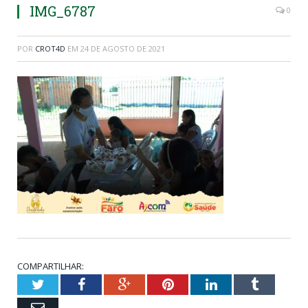
IMG_6787
0
POR
CROT4D
EM
24 DE AGOSTO DE 2021
COMPARTILHAR:
Twitter
Facebook
Google+
Pinterest
LinkedIn
Tumblr
Email