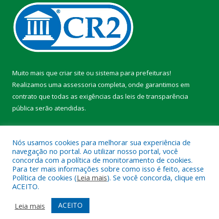
Muito mais que
criar site
ou
sistema para prefeituras
!
Realizamos uma
assessoria
completa, onde garantimos em
contrato que todas as exigências das
leis de transparência
pública
serão atendidas.
Conheça o
PNTP
e o
Radar da Transparência Pública
Nós usamos cookies para melhorar sua experiência de
navegação no portal. Ao utilizar nosso portal, você
concorda com a política de monitoramento de cookies.
Para ter mais informações sobre como isso é feito, acesse
Política de cookies (
Leia mais
). Se você concorda, clique em
Todos os direitos reservados a Prefeitura Municipal de Faro.
ACEITO.
Mapa do Site
Acessar Área Administrativa
ACEITO
Leia mais
Acessar Webmail