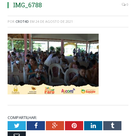
IMG_6788
0
POR
CROT4D
EM
24 DE AGOSTO DE 2021
COMPARTILHAR:
Twitter
Facebook
Google+
Pinterest
LinkedIn
Tumblr
Email