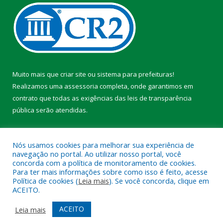
Muito mais que
criar site
ou
sistema para prefeituras
!
Realizamos uma
assessoria
completa, onde garantimos em
contrato que todas as exigências das
leis de transparência
pública
serão atendidas.
Conheça o
PNTP
e o
Radar da Transparência Pública
Nós usamos cookies para melhorar sua experiência de
navegação no portal. Ao utilizar nosso portal, você
concorda com a política de monitoramento de cookies.
Para ter mais informações sobre como isso é feito, acesse
Política de cookies (
Leia mais
). Se você concorda, clique em
Todos os direitos reservados a Prefeitura Municipal de Faro.
ACEITO.
Mapa do Site
Acessar Área Administrativa
ACEITO
Leia mais
Acessar Webmail